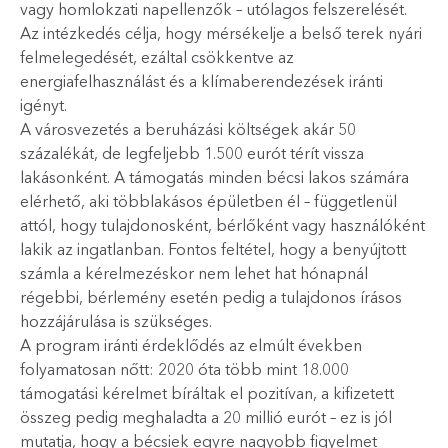
vagy homlokzati napellenzők – utólagos felszerelését.
Az intézkedés célja, hogy mérsékelje a belső terek nyári
felmelegedését, ezáltal csökkentve az
energiafelhasználást és a klímaberendezések iránti
igényt.
A városvezetés a beruházási költségek akár 50
százalékát, de legfeljebb 1.500 eurót térít vissza
lakásonként. A támogatás minden bécsi lakos számára
elérhető, aki többlakásos épületben él – függetlenül
attól, hogy tulajdonosként, bérlőként vagy használóként
lakik az ingatlanban. Fontos feltétel, hogy a benyújtott
számla a kérelmezéskor nem lehet hat hónapnál
régebbi, bérlemény esetén pedig a tulajdonos írásos
hozzájárulása is szükséges.
A program iránti érdeklődés az elmúlt években
folyamatosan nőtt: 2020 óta több mint 18.000
támogatási kérelmet bíráltak el pozitívan, a kifizetett
összeg pedig meghaladta a 20 millió eurót – ez is jól
mutatja, hogy a bécsiek egyre nagyobb figyelmet