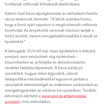
fordítanak otthonaik klímabarát átalakítására.
Kathrin Gaál bécsi alpolgármester és lakhatásért felelős
városi tanácsnok kiemelte: "A lakók számára fontos,
hogy a forró nyári napokon is megőrizhessék otthonuk
komfortját. Az árnyékolók nemcsak hűvösen tartják a
belső tereket, hanem energiahatékonyabbá is teszik az
épületeket."
A támogatás 2024-től már olyan épületekre is kiterjed,
amelyek nem minősülnek régi építésűnek –
köszönhetően az új felújítási és dekarbonizációs
rendelet hatályba lépésének. A bécsi példa jól
szemlélteti, hogyan lehet átgondolt, célzott
lakáspolitikai intézkedésekkel egyszerre javítani a
városlakók életminőségét és érdemben csökkenteni az
energiafogyasztást az urbánus környezetben. További
információ elérhető a
www.wien.gv.at/támogatási
program
című weboldalon.