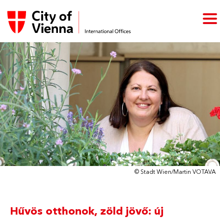
© Stadt Wien/Martin VOTAVA
Hűvös otthonok, zöld jövő: új