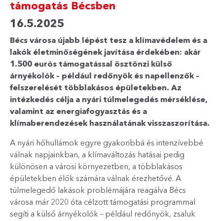
támogatás Bécsben
16.5.2025
Bécs városa újabb lépést tesz a klímavédelem és a
lakók életminőségének javítása érdekében: akár
1.500 eurós támogatással ösztönzi külső
árnyékolók – például redőnyök és napellenzők –
felszerelését többlakásos épületekben. Az
intézkedés célja a nyári túlmelegedés mérséklése,
valamint az energiafogyasztás és a
klímaberendezések használatának visszaszorítása.
A nyári hőhullámok egyre gyakoribbá és intenzívebbé
válnak napjainkban, a klímaváltozás hatásai pedig
különösen a városi környezetben, a többlakásos
épületekben élők számára válnak érezhetővé. A
túlmelegedő lakások problémájára reagálva Bécs
városa már 2020 óta célzott támogatási programmal
segíti a külső árnyékolók – például redőnyök, zsaluk