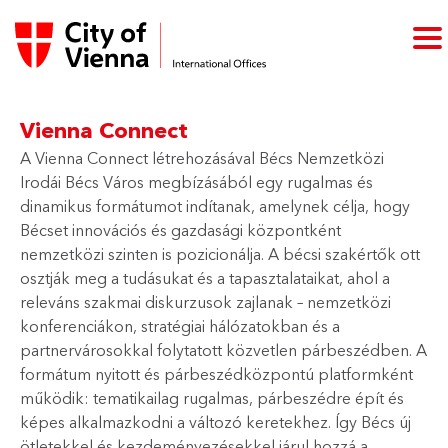
Vienna Connect
A Vienna Connect létrehozásával Bécs Nemzetközi
Irodái Bécs Város megbízásából egy rugalmas és
dinamikus formátumot indítanak, amelynek célja, hogy
Bécset innovációs és gazdasági központként
nemzetközi szinten is pozicionálja. A bécsi szakértők ott
osztják meg a tudásukat és a tapasztalataikat, ahol a
releváns szakmai diskurzusok zajlanak – nemzetközi
konferenciákon, stratégiai hálózatokban és a
partnervárosokkal folytatott közvetlen párbeszédben. A
formátum nyitott és párbeszédközpontú platformként
működik: tematikailag rugalmas, párbeszédre épít és
képes alkalmazkodni a változó keretekhez. Így Bécs új
ötletekkel és kezdeményezésekkel járul hozzá a