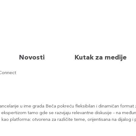
Novosti
Kutak za medije
Connect
elarije u ime grada Beča pokreću fleksibilan i dinamičan format
om ekspertizom tamo gde se razvijaju relevantne diskusije – na međ
ao platforma: otvorena za različite teme, orijentisana na dijalog i p