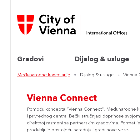
Gradovi
Dijalog & usluge
Međunarodne kancelarije
Dijalog & usluge
Vienna 
Vienna Connect
Pomoću koncepta "Vienna Connect", Međunarodne kanc
i privrednog centra. Bečki stručnjaci doprinose svoj
direktnoj razmeni sa partnerskim gradovima. Format je k
produbljuje postojeću saradnju i gradi nove veze.