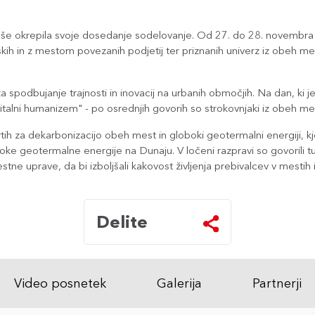
s še okrepila svoje dosedanje sodelovanje. Od 27. do 28. novembra 
skih in z mestom povezanih podjetij ter priznanih univerz iz obeh mest
a spodbujanje trajnosti in inovacij na urbanih območjih. Na dan, ki j
lni humanizem" - po osrednjih govorih so strokovnjaki iz obeh mest n
tih za dekarbonizacijo obeh mest in globoki geotermalni energiji, k
oke geotermalne energije na Dunaju. V ločeni razpravi so govorili tu
ne uprave, da bi izboljšali kakovost življenja prebivalcev v mestih i
Delite
Video posnetek
Galerija
Partnerji