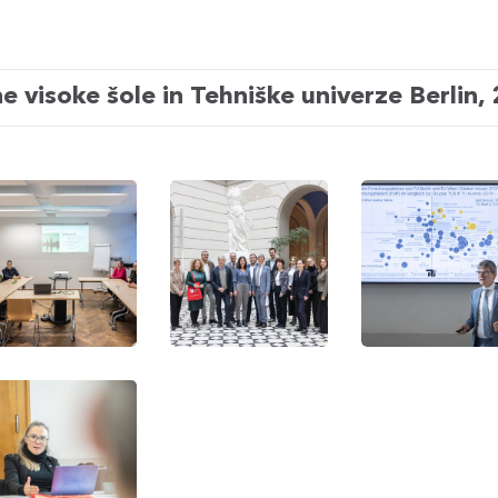
 visoke šole in Tehniške univerze Berlin,
nna
Vienna
Vienna
ence
Science
Science
s
Days
Days
nna
ence
s