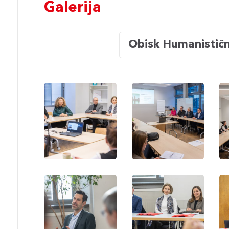
Galerija
Obisk Humanistične
Vienna
Vienna
Vie
Science
Science
Sci
Days
Days
Day
Vienna
Vienna
Vie
Science
Science
Sci
Days
Days
Day