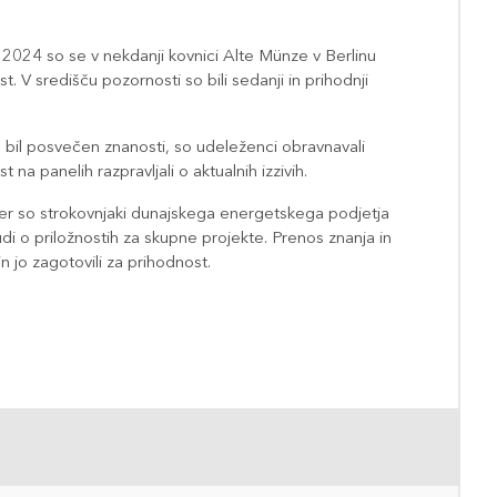
2024 so se v nekdanji kovnici Alte Münze v Berlinu
. V središču pozornosti so bili sedanji in prihodnji
e bil posvečen znanosti, so udeleženci obravnavali
a panelih razpravljali o aktualnih izzivih.
jer so strokovnjaki dunajskega energetskega podjetja
di o priložnostih za skupne projekte. Prenos znanja in
n jo zagotovili za prihodnost.