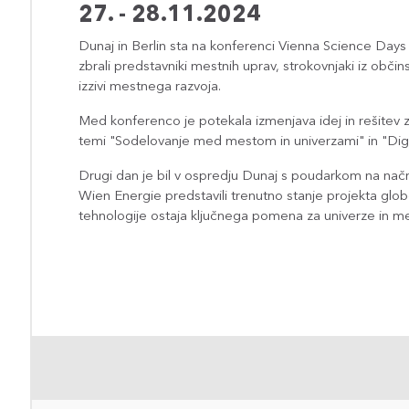
27. - 28.11.2024
Dunaj in Berlin sta na konferenci Vienna Science Day
zbrali predstavniki mestnih uprav, strokovnjaki iz občin
izzivi mestnega razvoja.
Med konferenco je potekala izmenjava idej in rešitev z
temi "Sodelovanje med mestom in univerzami" in "Digita
Drugi dan je bil v ospredju Dunaj s poudarkom na načr
Wien Energie predstavili trenutno stanje projekta glob
tehnologije ostaja ključnega pomena za univerze in mest