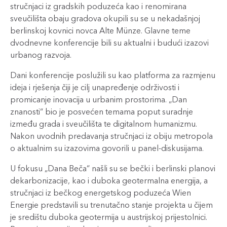
stručnjaci iz gradskih poduzeća kao i renomirana
sveučilišta obaju gradova okupili su se u nekadašnjoj
berlinskoj kovnici novca Alte Münze. Glavne teme
dvodnevne konferencije bili su aktualni i budući izazovi
urbanog razvoja.
Dani konferencije poslužili su kao platforma za razmjenu
ideja i rješenja čiji je cilj unapređenje održivosti i
promicanje inovacija u urbanim prostorima. „Dan
znanosti“ bio je posvećen temama poput suradnje
između grada i sveučilišta te digitalnom humanizmu.
Nakon uvodnih predavanja stručnjaci iz obiju metropola
o aktualnim su izazovima govorili u panel-diskusijama.
U fokusu „Dana Beča“ našli su se bečki i berlinski planovi
dekarbonizacije, kao i duboka geotermalna energija, a
stručnjaci iz bečkog energetskog poduzeća Wien
Energie predstavili su trenutačno stanje projekta u čijem
je središtu duboka geotermija u austrijskoj prijestolnici.