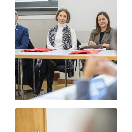
Science
Days
Vienna
Science
Days