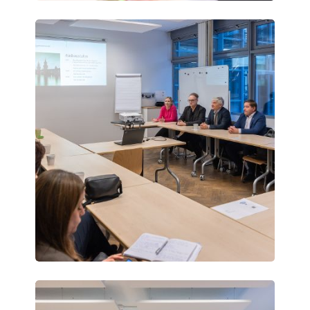
Vienna
Science
Days
Vienna
Science
Days