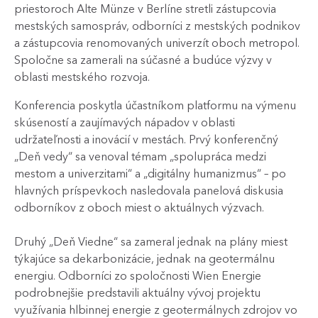
priestoroch Alte Münze v Berlíne stretli zástupcovia
mestských samospráv, odborníci z mestských podnikov
a zástupcovia renomovaných univerzít oboch metropol.
Spoločne sa zamerali na súčasné a budúce výzvy v
oblasti mestského rozvoja.
Konferencia poskytla účastníkom platformu na výmenu
skúseností a zaujímavých nápadov v oblasti
udržateľnosti a inovácií v mestách. Prvý konferenčný
„Deň vedy“ sa venoval témam „spolupráca medzi
mestom a univerzitami“ a „digitálny humanizmus“ – po
hlavných príspevkoch nasledovala panelová diskusia
odborníkov z oboch miest o aktuálnych výzvach.
Druhý „Deň Viedne“ sa zameral jednak na plány miest
týkajúce sa dekarbonizácie, jednak na geotermálnu
energiu. Odborníci zo spoločnosti Wien Energie
podrobnejšie predstavili aktuálny vývoj projektu
využívania hlbinnej energie z geotermálnych zdrojov vo