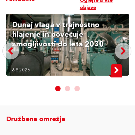
Oglejte si vse
objave
​Dunaj vlaga v trajnostno
hlajenje in povečuje
zmogljivosti do leta 2030
6.8.2026
Družbena omrežja