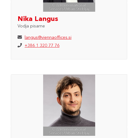
© WH International
Services/Urban Štebljaj
Nika Langus
Vodja pisarne
langus@viennaoffices.si
+386 1 320 77 76
© WH International
Services/Urban Štebljaj