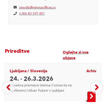
smodis@viennaoffices.si
+386 40 397 401
Prireditve
Oglejte si vse
objave
Ljubljana
/
Slovenija
Arhiv
24. - 26.3.2026
Uspešna premiera Vienna Connecta na
konferenci Urban Future v Ljubljani