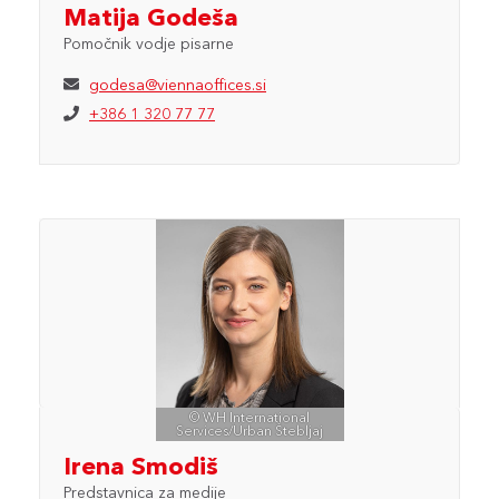
Matija Godeša
Pomočnik vodje pisarne
godesa@viennaoffices.si
+386 1 320 77 77
© WH International
Services/Urban Štebljaj
Irena Smodiš
Predstavnica za medije