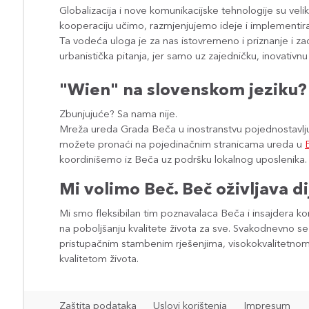
Globalizacija i nove komunikacijske tehnologije su vel
kooperaciju učimo, razmjenjujemo ideje i implementira
Ta vodeća uloga je za nas istovremeno i priznanje i za
urbanistička pitanja, jer samo uz zajedničku, inovativn
"Wien" na slovenskom jeziku? 
Zbunjujuće? Sa nama nije.
Mreža ureda Grada Beča u inostranstvu pojednostavlj
možete pronaći na pojedinačnim stranicama ureda u
koordinišemo iz Beča uz podršku lokalnog uposlenika.
Mi volimo Beč. Beč oživljava di
Mi smo fleksibilan tim poznavalaca Beča i insajdera 
na poboljšanju kvalitete života za sve. Svakodnevno se
pristupačnim stambenim rješenjima, visokokvalitetnom
kvalitetom života.
Zaštita podataka
Uslovi korištenja
Impresum