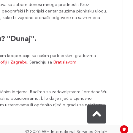
 gradova sa sobom donosi mnoge prednosti: Kroz
ografski i historijski centar zauzima pionirsku ulogu.
ima, kako bi zajedno pronašli odgovore na savremena
? "Dunaj".
bim kooperacije sa našim partnerskim gradovima
ofiji
i
Zagrebu
. Saradnju sa
Bratislavom
amičnim idejama. Radimo sa zadovoljstvom i predanošću
alno pozicioniramo, bilo da je riječ o cjenovno
m ustanovama ili općenito riječ o gradu sa najvišom
© 2026 WH International Services GmbH