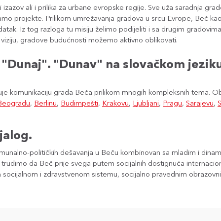
iki izazov ali i prilika za urbane evropske regije. Sve uža saradnja
mo projekte. Prilikom umrežavanja gradova u srcu Evrope, Beč kao ge
datak. Iz tog razloga tu misiju želimo podijeliti i sa drugim gradov
u viziju, gradove budućnosti možemo aktivno oblikovati.
"Dunaj". "Dunav" na slovačkom jeziku
uje komunikaciju grada Beča prilikom mnogih kompleksnih tema. O
Beogradu
,
Berlinu
,
Budimpešti
,
Krakovu
,
Ljubljani
,
Pragu
,
Sarajevu
,
S
jalog.
komunalno-političkih dešavanja u Beču kombinovan sa mladim i din
 trudimo da Beč prije svega putem socijalnih dostignuća internacion
 socijalnom i zdravstvenom sistemu, socijalno pravednim obrazovni