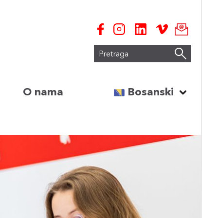
Pretraga
Odaberite jezik:
O nama
Bosanski