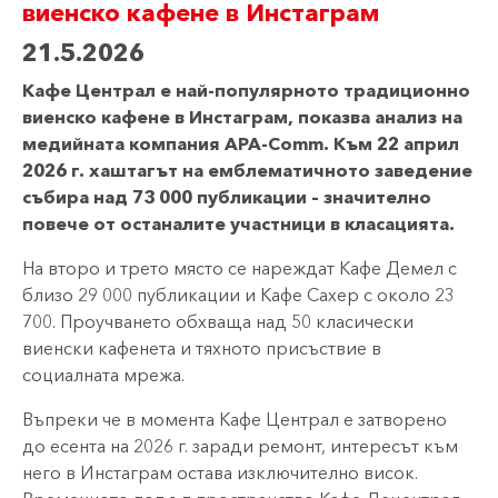
виенско кафене в Инстаграм
21.5.2026
Кафе Централ е най-популярното традиционно
виенско кафене в Инстаграм, показва анализ на
медийната компания APA-Comm. Към 22 април
2026 г. хаштагът на емблематичното заведение
събира над 73 000 публикации – значително
повече от останалите участници в класацията.
На второ и трето място се нареждат Кафе Демел с
близо 29 000 публикации и Кафе Сахер с около 23
700. Проучването обхваща над 50 класически
виенски кафенета и тяхното присъствие в
социалната мрежа.
Въпреки че в момента Кафе Централ е затворено
до есента на 2026 г. заради ремонт, интересът към
него в Инстаграм остава изключително висок.