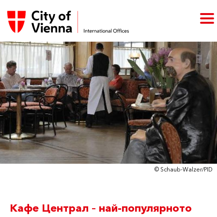
© Schaub-Walzer/PID
Кафе Централ – най-популярното