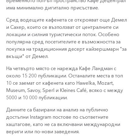
Временното поп-ъп пространство Кафе Децентрал
има минимално дигитално присъствие.
Сред водещите кафенета се открояват още Демел
и Сахер, които се възползват от централните си
локации и силния туристически поток. Особено
популярна сред посетителите е възможността за
покупка на традиционния десерт кайзершмарн "за
вкъщи" от Демел.
На четвърто място се нарежда Кафе Ландман с
около 15 200 публикации. Останалите места в топ
10 се заемат от кафенета като Hawelka, Mozart,
Museum, Savoy, Sperl и Kleines Café, всяко с между
5000 и 10 000 публикации.
Данните са базирани на анализ на публично
достъпни Instagram постове по съответните
хаштагове, като не са включвани международни
вериги или по-нови заведения.