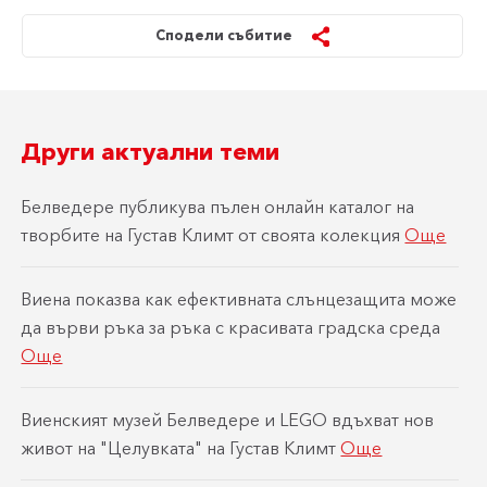
Сподели събитие
Други актуални теми
Белведере публикува пълен онлайн каталог на
творбите на Густав Климт от своята колекция
Още
Виена показва как ефективната слънцезащита може
да върви ръка за ръка с красивата градска среда
Още
Виенският музей Белведере и LEGO вдъхват нов
живот на "Целувката" на Густав Климт
Още