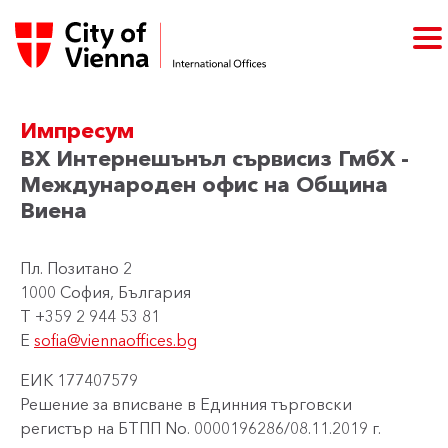
Импресум
ВХ Интернешънъл сървисиз ГмбХ -
Международен офис на Община
Виена
Пл. Позитано 2
1000 София, България
T +359 2 944 53 81
E
sofia@viennaoffices.bg
ЕИК 177407579
Решение за вписване в Единния търговски
регистър на БТПП No. 0000196286/08.11.2019 г.