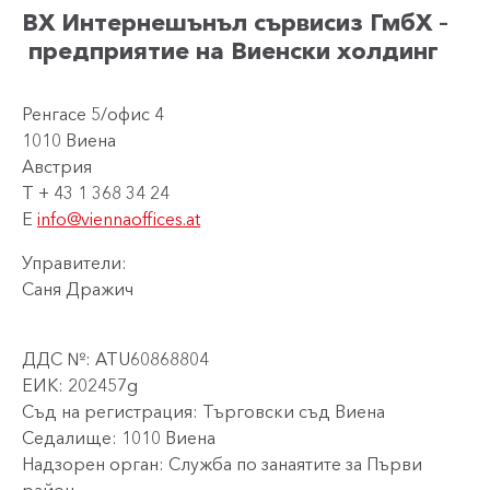
ВХ Интернешънъл сървисиз ГмбХ
–
предприятие на Виенски холдинг
Ренгасе 5/офис 4
1010 Виена
Австрия
T + 43 1 368 34 24
E
info@viennaoffices.at
Управители:
Саня Дражич
ДДС №: ATU60868804
ЕИК: 202457g
Съд на регистрация: Търговски съд Виена
Седалище: 1010 Виена
Надзорен орган: Служба по занаятите за Първи