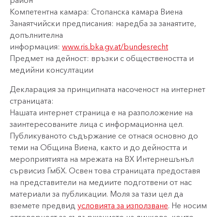
район
Компетентна камара: Стопанска камара Виена
Занаятчийски предписания: наредба за занаятите,
допълнителна
информация:
www.ris.bka.gv.at/bundesrecht
Предмет на дейност: връзки с обществеността и
медийни консултации
Декларация за принципната насоченост на интернет
страницата:
Нашата интернет страница е на разположение на
заинтересованите лица с информационна цел.
Публикуваното съдържание се отнася основно до
теми на Община Виена, както и до дейността и
мероприятията на мрежата на ВХ Интернешънъл
сървисиз ГмбХ. Освен това страницата предоставя
на представители на медиите подготвени от нас
материали за публикации. Моля за тази цел да
вземете предвид
условията за използване
. Не носим