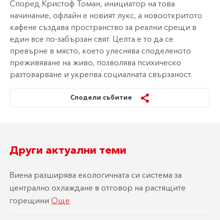
Според Кристоф Томан, инициатор на това
начинание, офлайн е новият лукс, а новооткритото
кафене създава пространство за реални срещи в
един все по-забързан свят. Целта е то да се
превърне в място, което улеснява споделеното
преживяване на живо, позволява психическо
разтоварване и укрепва социалната свързаност.
Сподели събитие
Други актуални теми
Виена разширява екологичната си система за
централно охлаждане в отговор на растящите
горещини
Още