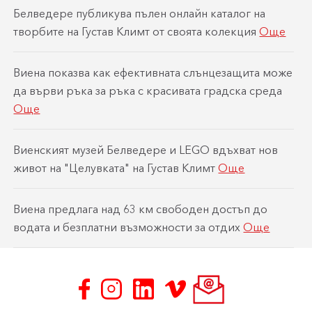
Белведере публикува пълен онлайн каталог на
творбите на Густав Климт от своята колекция
Още
Виена показва как ефективната слънцезащита може
да върви ръка за ръка с красивата градска среда
Още
Виенският музей Белведере и LEGO вдъхват нов
живот на "Целувката" на Густав Климт
Още
Виена предлага над 63 км свободен достъп до
водата и безплатни възможности за отдих
Още