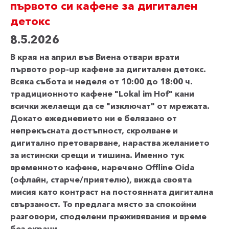
първото си кафене за дигитален
детокс
8.5.2026
В края на април във Виена отвари врати
първото pop-up кафене за дигитален детокс.
Всяка събота и неделя от 10:00 до 18:00 ч.
традиционното кафене "Lokal im Hof" кани
всички желаещи да се "изключат" от мрежата.
Докато ежедневието ни е белязано от
непрекъсната достъпност, скролване и
дигитално претоварване, нараства желанието
за истински срещи и тишина. Именно тук
временното кафене, наречено Offline Oida
(офлайн, старче/приятелю), вижда своята
мисия като контраст на постоянната дигитална
свързаност. То предлага място за спокойни
разговори, споделени преживявания и време
без екрани.