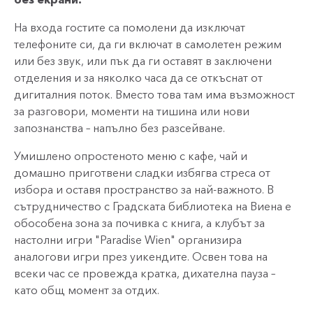
На входа гостите са помолени да изключат
телефоните си, да ги включат в самолетен режим
или без звук, или пък да ги оставят в заключени
отделения и за няколко часа да се откъснат от
дигиталния поток. Вместо това там има възможност
за разговори, моменти на тишина или нови
запознанства – напълно без разсейване.
Умишлено опростеното меню с кафе, чай и
домашно приготвени сладки избягва стреса от
избора и оставя пространство за най-важното. В
сътрудничество с Градската библиотека на Виена е
обособена зона за почивка с книга, а клубът за
настолни игри "Paradi
s
e Wien" организира
аналогови игри през уикендите. Освен това на
всеки час се провежда кратка, дихателна пауза –
като общ момент за отдих.