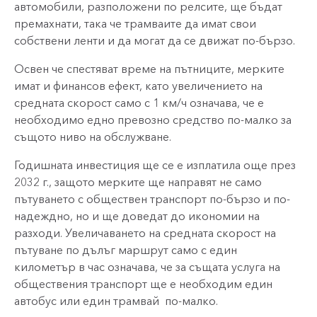
автомобили, разположени по релсите, ще бъдат
премахнати, така че трамваите да имат свои
собствени ленти и да могат да се движат по-бързо.
Освен че спестяват време на пътниците, мерките
имат и финансов ефект, като увеличението на
средната скорост само с 1 км/ч означава, че е
необходимо едно превозно средство по-малко за
същото ниво на обслужване.
Годишната инвестиция ще се е изплатила още през
2032 г., защото мерките ще направят не само
пътуването с обществен транспорт по-бързо и по-
надеждно, но и ще доведат до икономии на
разходи. Увеличаването на средната скорост на
пътуване по дълъг маршрут само с един
километър в час означава, че за същата услуга на
обществения транспорт ще е необходим един
автобус или един трамвай
по-малко.