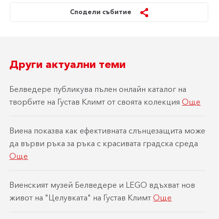
Сподели събитие
Други актуални теми
Белведере публикува пълен онлайн каталог на
творбите на Густав Климт от своята колекция
Още
Виена показва как ефективната слънцезащита може
да върви ръка за ръка с красивата градска среда
Още
Виенският музей Белведере и LEGO вдъхват нов
живот на "Целувката" на Густав Климт
Още