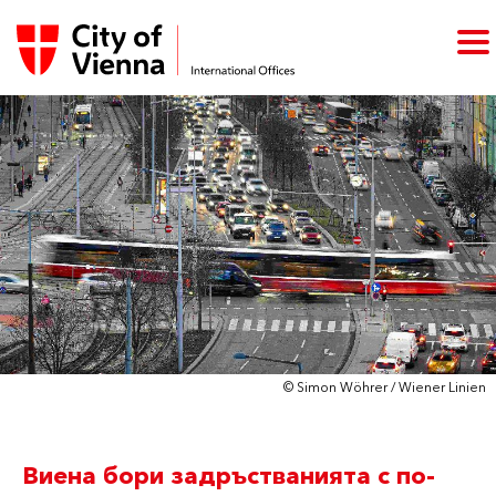
© Simon Wöhrer / Wiener Linien
Виена бори задръстванията с по-