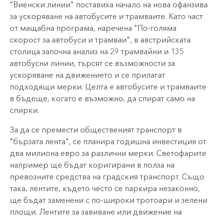
"Виенски линии" поставиха начало на нова офанзива
за ускоряване на автобусите и трамваите. Като част
от мащабна програма, наречена "По-голяма
скорост за автобуси и трамваи", в австрийската
столица започна анализ на 29 трамвайни и 135
автобусни линии, търсят се възможности за
ускоряване на движението и се прилагат
подходящи мерки. Целта е автобусите и трамваите
в бъдеще, когато е възможно, да спират само на
спирки.
За да се премести общественият транспорт в
"бързата лента", се планира годишна инвестиция от
два милиона евро за различни мерки. Светофарите
например ще бъдат коригирани в полза на
превозните средства на градския транспорт. Също
така, лентите, където често се паркира незаконно,
ще бъдат заменени с по-широки тротоари и зелени
площи. Лентите за завиване или движение на