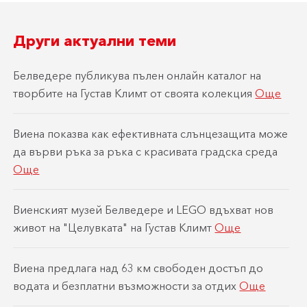
Други актуални теми
Белведере публикува пълен онлайн каталог на
творбите на Густав Климт от своята колекция
Още
Виена показва как ефективната слънцезащита може
да върви ръка за ръка с красивата градска среда
Още
Виенският музей Белведере и LEGO вдъхват нов
живот на "Целувката" на Густав Климт
Още
Виена предлага над 63 км свободен достъп до
водата и безплатни възможности за отдих
Още