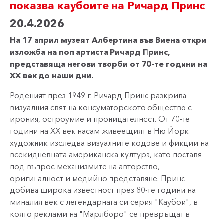
показва каубоите на Ричард Принс
20.4.2026
На 17 април музеят Албертина във Виена откри
изложба на поп артиста Ричард Принс,
представяща негови творби от 70-те години на
ХХ век до наши дни.
Роденият през 1949 г. Ричард Принс разкрива
визуалния свят на консуматорското общество с
ирония, остроумие и проницателност. От 70-те
години на ХХ век насам живеещият в Ню Йорк
художник изследва визуалните кодове и фикции на
всекидневната американска култура, като поставя
под въпрос механизмите на авторство,
оригиналност и медийно представяне. Принс
добива широка известност през 80-те години на
миналия век с легендарната си серия "Каубои", в
която реклами на "Марлборо" се превръщат в