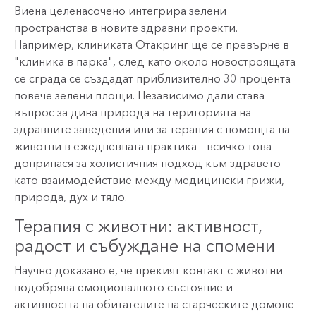
Виена целенасочено интегрира зелени
пространства в новите здравни проекти.
Например, клиниката Отакринг ще се превърне в
"клиника в парка", след като около новостроящата
се сграда се създадат приблизително 30 процента
повече зелени площи. Независимо дали става
въпрос за дива природа на територията на
здравните заведения или за терапия с помощта на
животни в ежедневната практика – всичко това
допринася за холистичния подход към здравето
като взаимодействие между медицински грижи,
природа, дух и тяло.
Терапия с животни: активност,
радост и събуждане на спомени
Научно доказано е, че прекият контакт с животни
подобрява емоционалното състояние и
активността на обитателите на старческите домове