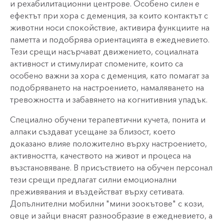
и рехабилитационни центрове. Особено силен е
ефектът при хора с деменция, за които контактът с
животни носи спокойствие, активира функциите на
паметта и подобрява ориентацията в ежедневието.
Тези срещи насърчават движението, социалната
активност и стимулират спомените, които са
особено важни за хора с деменция, като помагат за
подобряването на настроението, намаляването на
тревожността и забавянето на когнитивния упадък.
Специално обучени терапевтични кучета, понита и
алпаки създават усещане за близост, което
доказано влияе положително върху настроението,
активността, качеството на живот и процеса на
възстановяване. В присъствието на обучен персонал
тези срещи предлагат силни емоционални
преживявания и въздействат върху сетивата.
Допълнителни мобилни "мини зоокътове" с кози,
овце и зайци внасят разнообразие в ежедневието, а