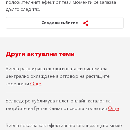
положителният ефект от тези моменти се запазва
дълго след тях.
Сподели събитие
Други актуални теми
Виена разширява екологичната си система за
централно охлаждане в отговор на растящите
горещини
Още
Белведере публикува пълен онлайн каталог на
творбите на Густав Климт от своята колекция
Още
Виена показва как ефективната слънцезащита може