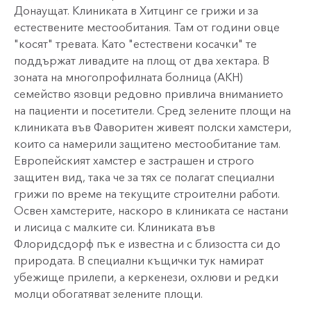
Донаущат. Клиниката в Хитцинг се грижи и за
естествените местообитания. Там от години овце
"косят" тревата. Като "естествени косачки" те
поддържат ливадите на площ от два хектара. В
зоната на многопрофилната болница (AKH)
семейство язовци редовно привлича вниманието
на пациенти и посетители. Сред зелените площи на
клиниката във Фаворитен живеят полски хамстери,
които са намерили защитено местообитание там.
Европейският хамстер е застрашен и строго
защитен вид, така че за тях се полагат специални
грижи по време на текущите строителни работи.
Освен хамстерите, наскоро в клиниката се настани
и лисица с малките си. Клиниката във
Флоридсдорф пък е известна и с близостта си до
природата. В специални къщички тук намират
убежище прилепи, а керкенези, охлюви и редки
молци обогатяват зелените площи.