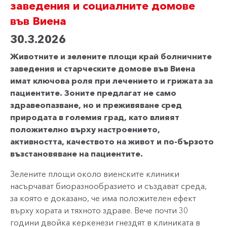
заведения и социалните домове
във Виена
30.3.2026
Животните и зелените площи край болничните
заведения и старческите домове във Виена
имат ключова роля при лечението и грижата за
пациентите. Зоните предлагат не само
здравеопазване, но и преживяване сред
природата в големия град, като влияят
положително върху настроението,
активността, качеството на живот и по-бързото
възстановяване на пациентите.
Зелените площи около виенските клиники
насърчават биоразнообразието и създават среда,
за която е доказано, че има положителен ефект
върху хората и тяхното здраве. Вече почти 30
години двойка керкенези гнездят в клиниката в