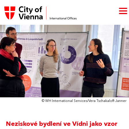
© WH International Services/Vera Tschakaloff-Janner
Neziskové bydlení ve Vídni jako vzor