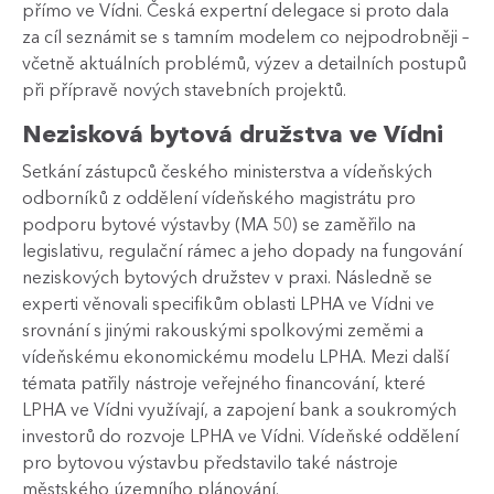
přímo ve Vídni. Česká expertní delegace si proto dala
za cíl seznámit se s tamním modelem co nejpodrobněji –
včetně aktuálních problémů, výzev a detailních postupů
při přípravě nových stavebních projektů.
Nezisková bytová družstva ve Vídni
Setkání zástupců českého ministerstva a vídeňských
odborníků z oddělení vídeňského magistrátu pro
podporu bytové výstavby (MA 50) se zaměřilo na
legislativu, regulační rámec a jeho dopady na fungování
neziskových bytových družstev v praxi. Následně se
experti věnovali specifikům oblasti LPHA ve Vídni ve
srovnání s jinými rakouskými spolkovými zeměmi a
vídeňskému ekonomickému modelu LPHA. Mezi další
témata patřily nástroje veřejného financování, které
LPHA ve Vídni využívají, a zapojení bank a soukromých
investorů do rozvoje LPHA ve Vídni. Vídeňské oddělení
pro bytovou výstavbu představilo také nástroje
městského územního plánování.