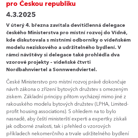
pro Českou republiku
4.3.2025
V úterý 4. března zavítala devítičlenná delegace
českého Ministerstva pro místní rozvoj do Vídně,
kde diskutovala s místními odborníky o vídeňském
modelu neziskového a udržitelného bydlení. V
rámci návštěvy si delegace také prohlédla dva
vzorové projekty – vídeňské čtvrti
Nordbahnviertel a Sonnwendviertel.
České Ministerstvo pro místní rozvoj právě dokončuje
návrh zákona o zřízení bytových družstev s omezeným
ziskem. Základní principy přitom vycházejí mimo jiné z
rakouského modelu bytových družstev (LPHA, Limited-
profit housing associations). S ohledem na to bylo
nasnadě, aby čeští ministerští experti a expertky získali
jak odborné znalosti, tak i přehled o vzorových
příkladech nekomerčního a trvale udržitelného bydlení