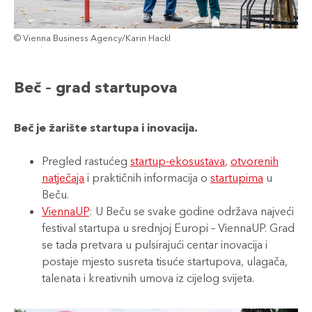
© Vienna Business Agency/Karin Hackl
Beč – grad startupova
Beč je žarište startupa i inovacija.
Pregled rastućeg
startup-ekosustava
,
otvorenih
natječaja
i praktičnih informacija o
startupima
u
Beču.
ViennaUP
: U Beču se svake godine održava najveći
festival startupa u srednjoj Europi – ViennaUP. Grad
se tada pretvara u pulsirajući centar inovacija i
postaje mjesto susreta tisuće startupova, ulagača,
talenata i kreativnih umova iz cijelog svijeta.