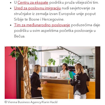
U
Centru za ekspate
podršku pruža višejezični tim.
Ured za poslovnu imigraciju
nudi savjetovanje za
stručnjake iz zemalja izvan Europske unije poput
Srbije te Bosne i Hercegovine.
Tim za međunarodno poslovanje
poduzećima daje
podršku u svim aspektima početka poslovanja u
Bečua.​​
© Vienna Business Agency/Karin Hackl