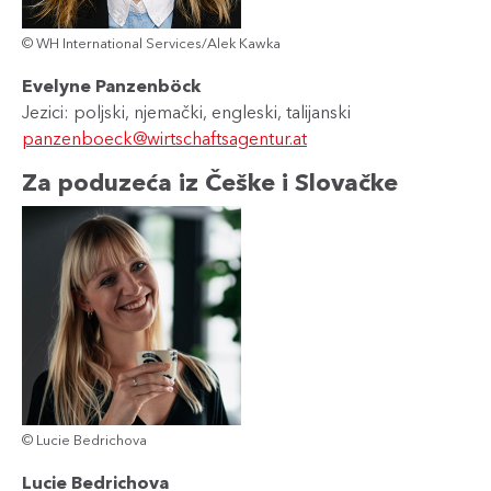
© WH International Services/Alek Kawka
Evelyne Panzenböck
Jezici: poljski, njemački, engleski, talijanski
panzenboeck@wirtschaftsagentur.at
Za poduzeća iz Češke i Slovačke
© Lucie Bedrichova
Lucie Bedrichova