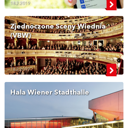
18.2.2019
Zjednoczone Sceny Wiednia
(VBW)
18.2.2019
Hala Wiener Stadthalle