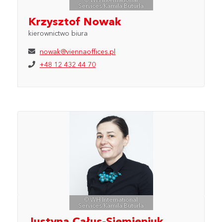
Services/Kamila Buturla
Krzysztof Nowak
kierownictwo biura
nowak@viennaoffices.pl
+48 12 432 44 70
© WH International
Services/Kamila Buturla
Justyna Całus-Siemieniuk