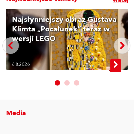
Więcej
Najsłynniejszy obraz Gustava
Klimta „Pocałunek” teraz w
wersji LEGO
6.8.2026
Media