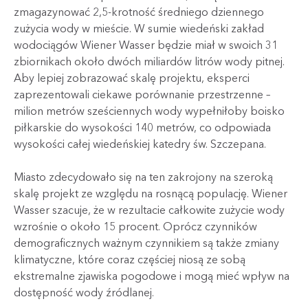
zmagazynować 2,5-krotność średniego dziennego
zużycia wody w mieście. W sumie wiedeński zakład
wodociągów Wiener Wasser będzie miał w swoich 31
zbiornikach około dwóch miliardów litrów wody pitnej.
Aby lepiej zobrazować skalę projektu, eksperci
zaprezentowali ciekawe porównanie przestrzenne –
milion metrów sześciennych wody wypełniłoby boisko
piłkarskie do wysokości 140 metrów, co odpowiada
wysokości całej wiedeńskiej katedry św. Szczepana.
Miasto zdecydowało się na ten zakrojony na szeroką
skalę projekt ze względu na rosnącą populację. Wiener
Wasser szacuje, że w rezultacie całkowite zużycie wody
wzrośnie o około 15 procent. Oprócz czynników
demograficznych ważnym czynnikiem są także zmiany
klimatyczne, które coraz częściej niosą ze sobą
ekstremalne zjawiska pogodowe i mogą mieć wpływ na
dostępność wody źródlanej.