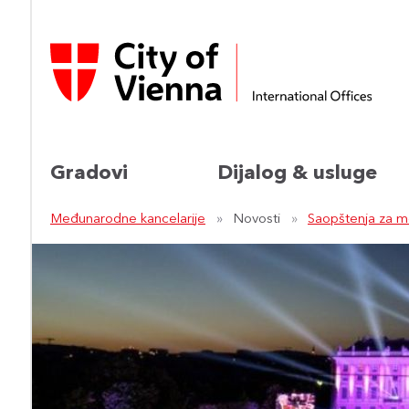
Gradovi
Dijalog & usluge
Međunarodne kancelarije
Novosti
Saopštenja za m