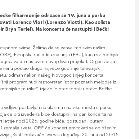
ečke filharmonije održaće se 19. juna u parku
vati Lorenco Vioti (Lorenzo Viotti). Kao solista
ir Bryn Terfel). Na koncertu će nastupiti i Bečki
dostupnom svima. Želimo da se zahvalimo svim našim
(ORF), Evropska radiodifuzna unija (EBU), kao i svi medijski
mogućava da nastavimo ovaj divan projekat. Organizacija i
remenu postao drugo najveće godišnje televizijski
vetu, odmah nakon našeg Novogodišnjeg koncerta,
šnji program nudi raznovrstan izbor poznatih melodija iz
simfonijske muzike“, izjavio je predsednik uprave Bečke
 vidljivo postavljen na ulazima i na više mesta u parku,
ja će biti izvedena biće dostupni i na dan koncerta na
rt letnje noći 2026. godine biće, dostupan i putem
 100 zemalja sveta. ORF će koncert emitovati sa odloženim
ija „3sat“ prikazaće snimak događaja 20. juna od 20:15