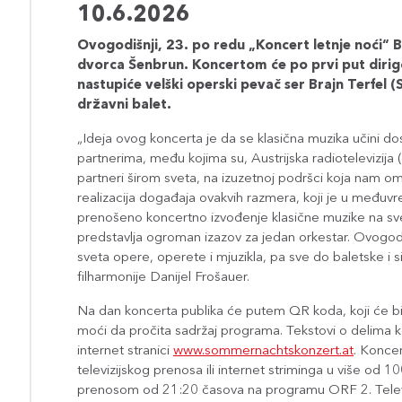
10.6.2026
Ovogodišnji, 23. po redu „Koncert letnje noći“ B
dvorca Šenbrun. Koncertom će po prvi put dirigo
nastupiće velški operski pevač ser Brajn Terfel (S
državni balet.
„Ideja ovog koncerta je da se klasična muzika učini 
partnerima, među kojima su, Austrijska radiotelevizija 
partneri širom sveta, na izuzetnoj podršci koja nam o
realizacija događaja ovakvih razmera, koji je u međuv
prenošeno koncertno izvođenje klasične muzike na s
predstavlja ogroman izazov za jedan orkestar. Ovogodi
sveta opere, operete i mjuzikla, pa sve do baletske i 
filharmonije Danijel Frošauer.
Na dan koncerta publika će putem QR koda, koji će biti
moći da pročita sadržaj programa. Tekstovi o delima ko
internet stranici
www.sommernachtskonzert.at
. Konce
televizijskog prenosa ili internet striminga u više od
prenosom od 21:20 časova na programu ORF 2. Televiz