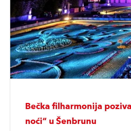
Bečka filharmonija poziva
noći“ u Šenbrunu