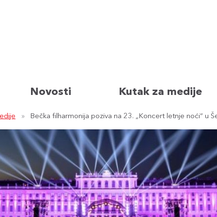
Novosti
Kutak za medije
edije
Bečka filharmonija poziva na 23. „Koncert letnje noći“ u 