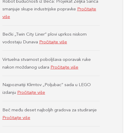
Robot budućnosti iz Beča: Projekat Željka Šarića
smanjuje skupe industrijske popravke
Pročitajte
više
Bečki „Twin City Liner” plovi uprkos niskom
vodostaju Dunava
Pročitajte više
Virtuelna stvarnost poboljšava oporavak ruke
nakon moždanog udara
Pročitajte više
Najpoznatiji Klimtov „Poljubac” sada u LEGO
izdanju
Pročitajte više
Beč među deset najboljih gradova za studiranje
Pročitajte više