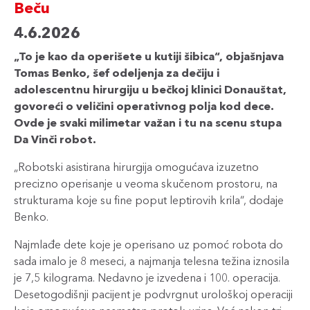
Beču
4.6.2026
„To je kao da operišete u kutiji šibica“, objašnjava
Tomas Benko, šef odeljenja za dečiju i
adolescentnu hirurgiju u bečkoj klinici Donauštat,
govoreći o veličini operativnog polja kod dece.
Ovde je svaki milimetar važan i tu na scenu stupa
Da Vinči robot.
„Robotski asistirana hirurgija omogućava izuzetno
precizno operisanje u veoma skučenom prostoru, na
strukturama koje su fine poput leptirovih krila“, dodaje
Benko.
Najmlađe dete koje je operisano uz pomoć robota do
sada imalo je 8 meseci, a najmanja telesna težina iznosila
je 7,5 kilograma. Nedavno je izvedena i 100. operacija.
Desetogodišnji pacijent je podvrgnut urološkoj operaciji