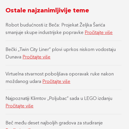
Ostale najzanimljivije teme
Robot budućnosti iz Beča: Projekat Željka Šarića
smanjuje skupe industrijske popravke
Pročitajte više
Bečki „Twin City Liner” plovi uprkos niskom vodostaju
Dunava
Pročitajte više
Virtuelna stvarnost poboljšava oporavak ruke nakon
moždanog udara
Pročitajte više
Najpoznatiji Klimtov „Poljubac” sada u LEGO izdanju
Pročitajte više
Beč među deset najboljih gradova za studiranje