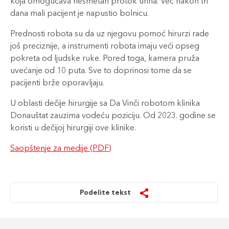
koja omogućava nesmetan protok urina. Već nakon tri
dana mali pacijent je napustio bolnicu.
Prednosti robota su da uz njegovu pomoć hirurzi rade
još preciznije, a instrumenti robota imaju veći opseg
pokreta od ljudske ruke. Pored toga, kamera pruža
uvećanje od 10 puta. Sve to doprinosi tome da se
pacijenti brže oporavljaju.
U oblasti dečije hirurgije sa Da Vinči robotom klinika
Donauštat zauzima vodeću poziciju. Od 2023. godine se
koristi u dečijoj hirurgiji ove klinike.
Saopštenje za medije (PDF)
Podelite tekst