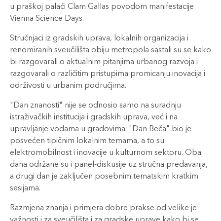
u praškoj palači Clam Gallas povodom manifestacije
Vienna Science Days.
Stručnjaci iz gradskih uprava, lokalnih organizacija i
renomiranih sveučilišta obiju metropola sastali su se kako
bi razgovarali o aktualnim pitanjima urbanog razvoja i
razgovarali o različitim pristupima promicanju inovacija i
održivosti u urbanim područjima.
"Dan znanosti" nije se odnosio samo na suradnju
istraživačkih institucija i gradskih uprava, već i na
upravljanje vodama u gradovima. "Dan Beča" bio je
posvećen tipičnim lokalnim temama, a to su
elektromobilnost i inovacije u kulturnom sektoru. Oba
dana održane su i panel-diskusije uz stručna predavanja,
a drugi dan je zaključen posebnim tematskim kratkim
sesijama.
Razmjena znanja i primjera dobre prakse od velike je
važnosti i za sveučilišta i za gradske uprave kako bi se