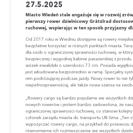
27.5.2025
Miasto Wiedeń stale angażuje się w rozwój z
pierwszy rower dzielnicowy Grätzlrad dostoso
ruchowej, wspierając w ten sposób przyjazny dl
Od 2017 roku w Wiedniu dostępne są rowery miejskie 
bezpłatnie korzystać w różnych punktach miasta. Tera
dla osób o ograniczonej sprawności ruchowej, w któ
bezpiecznej i wygodnej kabinie pasażerskiej z przodu
wózek inwalidzki o szerokości 73 cm. Posiada wyjątk
jest wbudowana bezpośrednio w ramę. Specjalny sys
nim podróżującej podczas jazdy. Nowy rower to nie ty
niepełnosprawnością, ale także nowa szansa na swobo
„Rowery cargo są bardzo popularne we wszystkich dzi
nowych rowerów i jestem bardzo zadowolona, że nasza
ograniczonej sprawności ruchowej, co stanowi kolejny 
członek zarządu miasta ds. transportu Ulli Sima. „Ten
wypożyczać rowery cargo, na przykład do przewozu d
równomierne ich rozmieszczenie we wszystkich dzielni