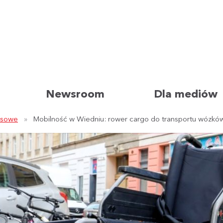
Newsroom
Dla mediów
asowe
Mobilność w Wiedniu: rower cargo do transportu wózków