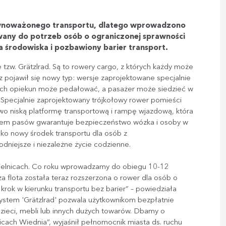
równoważonego transportu, dlatego wprowadzono
wany do potrzeb osób o ograniczonej sprawności
a środowiska i pozbawiony barier transport.
tzw. Grätzlrad. Są to rowery cargo, z których każdy może
z pojawił się nowy typ: wersje zaprojektowane specjalnie
rych opiekun może pedałować, a pasażer może siedzieć w
. Specjalnie zaprojektowany trójkołowy rower pomieści
owo niską platformę transportową i rampę wjazdową, która
tem pasów gwarantuje bezpieczeństwo wózka i osoby w
lko nowy środek transportu dla osób z
dniejsze i niezależne życie codzienne.
elnicach.
Co roku wprowadzamy do obiegu 10-12
 flota została teraz rozszerzona o rower dla osób o
krok w kierunku transportu bez barier” – powiedziała
 system 'Grätzlrad' pozwala użytkownikom bezpłatnie
zieci, mebli lub innych dużych towarów. Dbamy o
cach Wiednia”, wyjaśnił pełnomocnik miasta ds. ruchu