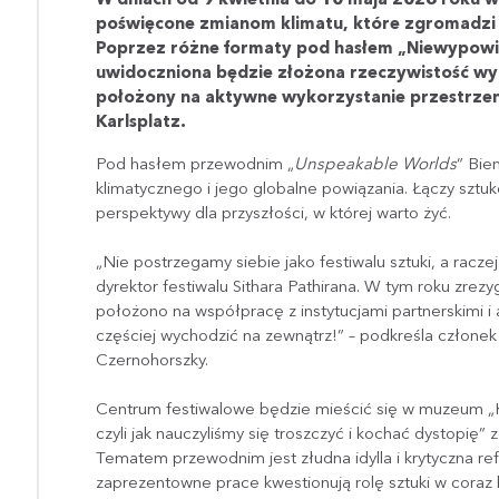
poświęcone zmianom klimatu, które zgromadzi 
Poprzez różne formaty pod hasłem „Niewypowi
uwidoczniona będzie złożona rzeczywistość wym
położony na aktywne wykorzystanie przestrzeni
Karlsplatz.
Pod hasłem przewodnim „
Unspeakable Worlds
” Bie
klimatycznego i jego globalne powiązania. Łączy szt
perspektywy dla przyszłości, w której warto żyć.
„Nie postrzegamy siebie jako festiwalu sztuki, a racze
dyrektor festiwalu Sithara Pathirana. W tym roku zrezy
położono na współpracę z instytucjami partnerskimi i 
częściej wychodzić na zewnątrz!” – podkreśla członek
Czernohorszky.
Centrum festiwalowe będzie mieścić się w muzeum „
czyli jak nauczyliśmy się troszczyć i kochać dystopię” 
Tematem przewodnim jest złudna idylla i krytyczna re
zaprezentowne prace kwestionują rolę sztuki w coraz b