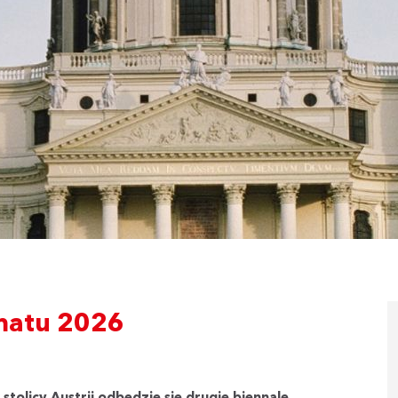
matu 2026
tolicy Austrii odbędzie się drugie biennale