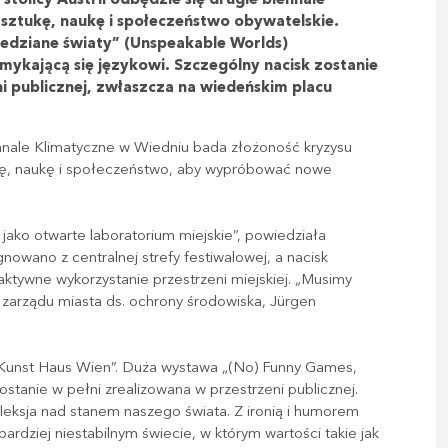
sztukę, naukę i społeczeństwo obywatelskie.
edziane światy” (Unspeakable Worlds)
ykającą się językowi. Szczególny nacisk zostanie
 publicznej, zwłaszcza na wiedeńskim placu
nnale Klimatyczne w Wiedniu bada złożoność kryzysu
ukę, naukę i społeczeństwo, aby wypróbować nowe
j jako otwarte laboratorium miejskie”, powiedziała
gnowano z centralnej strefy festiwalowej, a nacisk
aktywne wykorzystanie przestrzeni miejskiej. „Musimy
 zarządu miasta ds. ochrony środowiska, Jürgen
Kunst Haus Wien”. Duża wystawa „(No) Funny Games,
zostanie w pełni zrealizowana w przestrzeni publicznej.
fleksja nad stanem naszego świata. Z ironią i humorem
ardziej niestabilnym świecie, w którym wartości takie jak