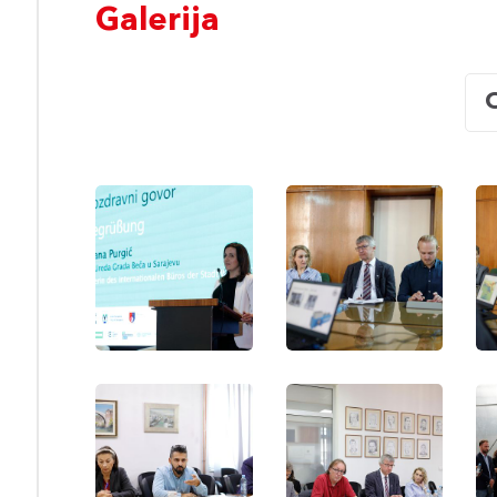
Galerija
O
Besuch
Besuch
Bes
an
an
an
der
der
der
Fakultät
Fakultät
Faku
für
für
für
Maschinenbau
Maschinenbau
Mas
der
der
der
Universität
Universität
Univ
Sarajevo
Sarajevo
Sar
Besuch
Besuch
Bes
an
an
an
der
der
der
Fakultät
Fakultät
Faku
für
für
für
Landwirtschaft
Landwirtschaft
Land
und
und
un