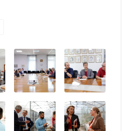
Besuch
Besuch
an
an
der
der
Fakultät
Fakultät
für
für
Landwirtschaft
Landwirtschaft
und
und
Ernährung
Ernährung
der
der
Universität
Universität
Sarajevo
Sarajevo
Besuch
Besuch
an
an
der
der
Fakultät
Fakultät
für
für
Landwirtschaft
Landwirtschaft
und
und