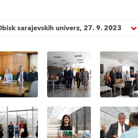
bisk sarajevskih univerz, 27. 9. 2023
uch
Besuch
Besuch
an
an
der
der
ltät
Fakultät
Fakultät
für
für
chinenbau
Maschinenbau
Maschinenbau
der
der
ersität
Universität
Universität
ajevo
Sarajevo
Sarajevo
uch
Besuch
Besuch
an
an
der
der
ltät
Fakultät
Fakultät
für
für
wirtschaft
Landwirtschaft
Landwirtschaft
d
und
und