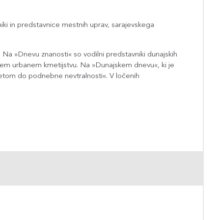
iki in predstavnice mestnih uprav, sarajevskega
h. Na »Dnevu znanosti« so vodilni predstavniki dunajskih
jnostnem urbanem kmetijstvu. Na »Dunajskem dnevu«, ki je
ometom do podnebne nevtralnosti«. V ločenih