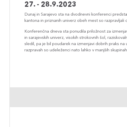
27. - 28.9.2023
Dunaj in Sarajevo sta na dvodnevni konferenci predsta
kantona in priznanih univerz obeh mest so razpravljali 
Konferenčna dneva sta ponudila priložnost za izmenjavo 
in sarajevskih univerz, visokih strokovnih šol, raziskov
sledil, pa je bil poudarek na izmenjavi dobrih praks 
razpravah so udeleženci nato lahko v manjših skupinah