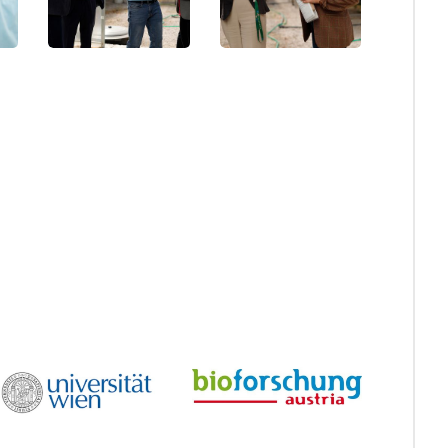
Ernährung
Ernährung
der
der
Universität
Universität
Sarajevo
Sarajevo