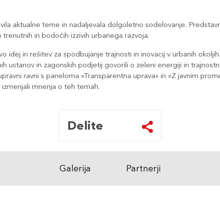
vila aktualne teme in nadaljevala dolgoletno sodelovanje. Predstavn
o trenutnih in bodočih izzivih urbanega razvoja.
idej in rešitev za spodbujanje trajnosti in inovacij v urbanih okolji
alnih ustanov in zagonskih podjetij govorili o zeleni energiji in tra
na upravni ravni s paneloma »Transparentna uprava« in »Z javnim pr
 izmenjali mnenja o teh temah.
Delite
Galerija
Partnerji