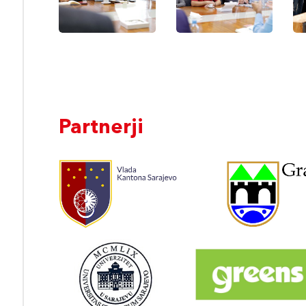
Ernährung
Ernährung
Ern
der
der
der
Universität
Universität
Univ
Sarajevo
Sarajevo
Sar
Partnerji