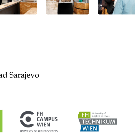
ährung
Ernährung
Ernährung
der
der
ersität
Universität
Universität
ajevo
Sarajevo
Sarajevo