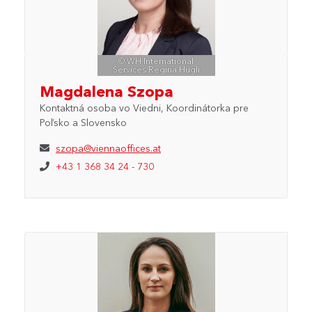
© WH International
Services/Regina Hügli
Magdalena Szopa
Kontaktná osoba vo Viedni, Koordinátorka pre
Poľsko a Slovensko
szopa@viennaoffices.at
+43 1 368 34 24 - 730