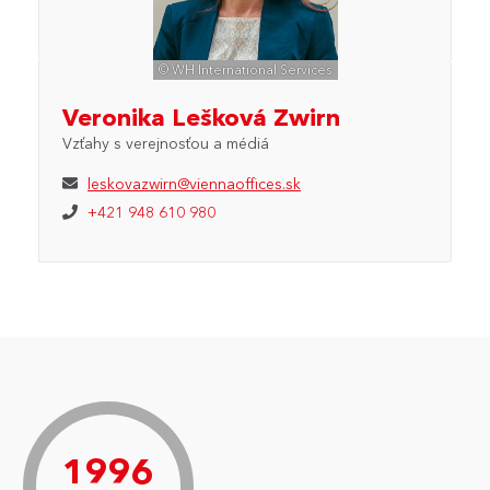
© WH International Services
Veronika Lešková Zwirn
Vzťahy s verejnosťou a médiá
leskovazwirn@viennaoffices.sk
+421 948 610 980
1996