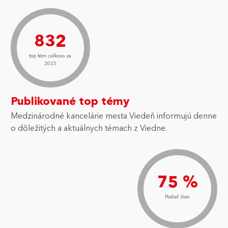
832
top tém celkovo za
2025
Publikované top témy
Medzinárodné kancelárie mesta Viedeň informujú denne
o dôležitých a aktuálnych témach z Viedne.
75 %
Podiel žien