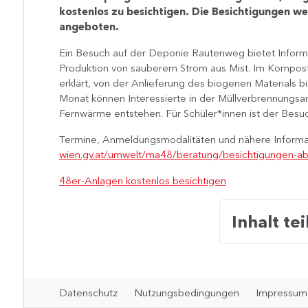
kostenlos zu besichtigen. Die Besichtigungen w
angeboten.
Ein Besuch auf der Deponie Rautenweg bietet Inform
Produktion von sauberem Strom aus Mist. Im Kompost
erklärt, von der Anlieferung des biogenen Materials 
Monat können Interessierte in der Müllverbrennungsa
Fernwärme entstehen. Für Schüler*innen ist der Besuc
Termine, Anmeldungsmodalitäten und nähere Informat
wien.gv.at/umwelt/ma48/beratung/besichtigungen-ab
48er-Anlagen kostenlos besichtigen
Inhalt tei
Datenschutz
Nutzungsbedingungen
Impressum