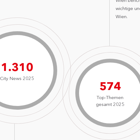
Wien berich
wichtige u
Wien.
1.901
City News 2025
832
Top-Themen
gesamt 2025