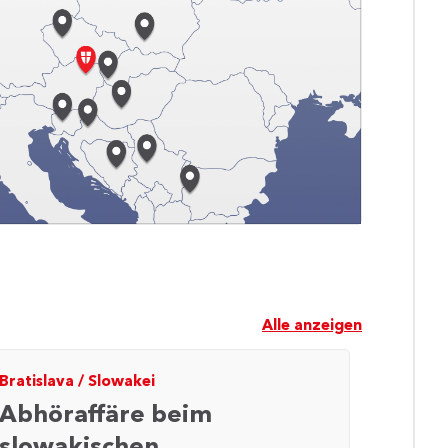
Alle anzeigen
Bratislava
/
Slowakei
Budape
Abhöraffäre beim
Neue
slowakischen
Fahr