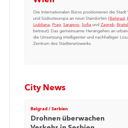
Die Internationalen Büros positionieren die Stadt 
und Südosteuropa an neun Standorten (
Belgrad
,
Ljubljana
,
Prag
,
Sarajevo
,
Sofia
und
Zagreb
.
Bratis
betreut). Das gemeinsame Herangehen an urban
die Umsetzung intelligenter und nachhaltiger Lö
Zentrum des Städtenetzwerks.
City News
Belgrad
/
Serbien
Drohnen überwachen
Verkehr in Serbien