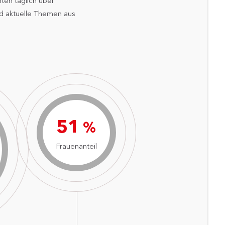
ten täglich über
nd aktuelle Themen aus
75
%
Frauenanteil