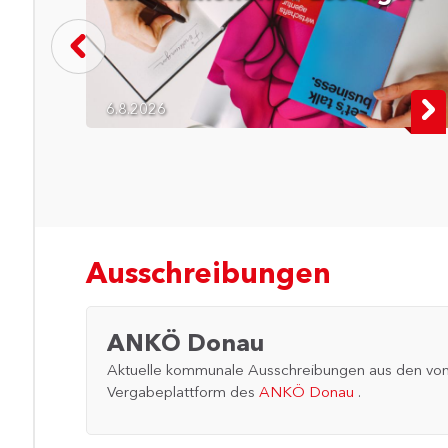
gefährliche Fahrmanöver erfassen. Parallel
dazu sollen im September 2026 Novellen
des Verkehrsgesetzes präsentiert werden,
die strengere Sanktionen für besonders
schwere Verstöße gegen die
6.8.2026
Verkehrsordnung vorsehen könnten.
Ausschreibungen
ANKÖ Donau
Aktuelle kommunale Ausschreibungen aus den von d
Vergabeplattform des
ANKÖ Donau
.