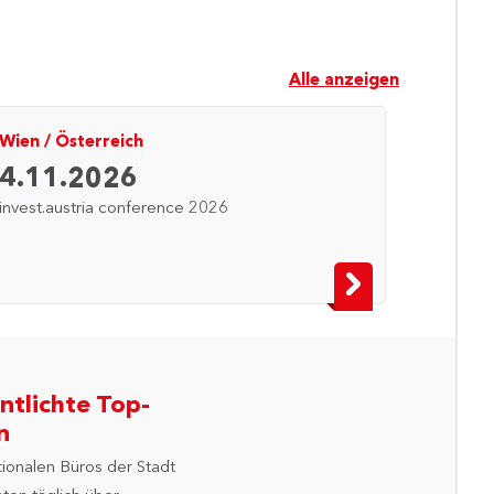
Alle anzeigen
Wien
/
Österreich
Wien
/
4.11.2026
14. 
invest.austria conference 2026
ECC "Di
Ethik in
öffentli
ntlichte Top-
n
tionalen Büros der Stadt