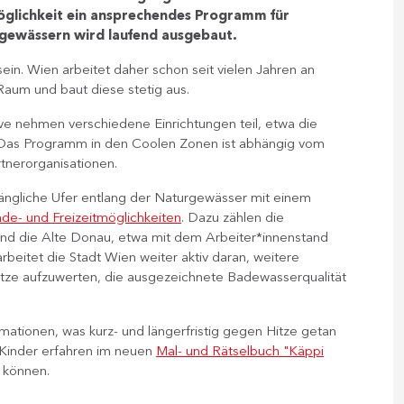
glichkeit ein ansprechendes Programm für
gewässern wird laufend ausgebaut.
in. Wien arbeitet daher schon seit vielen Jahren an
aum und baut diese stetig aus.
ve nehmen verschiedene Einrichtungen teil, etwa die
 Das Programm in den Coolen Zonen ist abhängig vom
tnerorganisationen.
ugängliche Ufer entlang der Naturgewässer mit einem
de- und Freizeitmöglichkeiten
. Dazu zählen die
und die Alte Donau, etwa mit dem Arbeiter*innenstand
eitet die Stadt Wien weiter aktiv daran, weitere
ze aufzuwerten, die ausgezeichnete Badewasserqualität
rmationen, was kurz- und längerfristig gegen Hitze getan
Kinder erfahren im neuen
Mal- und Rätselbuch "Käppi
n können.