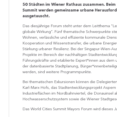
50 Städten im Wiener Rathaus zusammen. Beim 
Summit werden gemeinsame urbane Herausforde
ausgetauscht.
Das diesjährige Forum steht unter dem Leitthema "L
globale Wirkung". Fünf thematische Schwerpunkte st
Wohnen, verlässliche und effiziente kommunale Diens
Kooperation und Wissenstransfer, die urbane Energ
Stärkung urbaner Resilienz. Bei der Singapur-Wien-Au
Projekte im Bereich der nachhaltigen Stadtentwickl
Führungskräfte und etablierte Expert*innen aus dem u
der datenbasierte Stadtplanung, Bürger*innenbeteilig
werden, sind weitere Programmpunkte.
Bei thematischen Exkursionen können die Delegiert
Karl-Marx-Hofs, das Stadtentwicklungsprojekt Aspern
Industrieflächen im Nordbahnviertel, die Donauinsel
Hochwasserschutzsystem sowie die Wiener Stadtges
Das World Cities Summit Mayors Forum wird dieses Ja