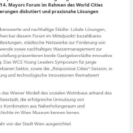
14. Mayors Forum im Rahmen des World Cities
rungen diskutiert und praxisnahe Lösungen
ebenswerte und nachhaltige Städte: Lokale Lösungen,
ehen bei diesem Forum im Mittelpunkt: bezahlbares
tleistungen, städtische Netzwerke zur Förderung von
iewende sowie nachhaltiges Wassermanagement zur
sstellung präsentieren beide Gastgeberstädte innovative
ung. Das WCS Young Leaders Symposium für junge
rbanen Sektor, sowie die „Responsive Cities“-Session, in
ung und technologische Innovationen thematisiert
en das Wiener Modell des sozialen Wohnbaus anhand des
 Seestadt, die erfolgreiche Umnutzung von
 als Kombination aus Naherholungsraum und
chichte im Wien Museum kennen lernen.
hr von der Stadt Wien ausgerichtet.