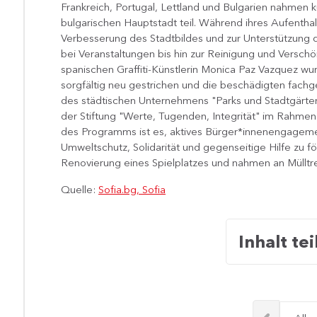
Frankreich, Portugal, Lettland und Bulgarien nahmen 
bulgarischen Hauptstadt teil. Während ihres Aufenthalt
Verbesserung des Stadtbildes und zur Unterstützung d
bei Veranstaltungen bis hin zur Reinigung und Versch
spanischen Graffiti-Künstlerin Monica Paz Vazquez wu
sorgfältig neu gestrichen und die beschädigten fachger
des städtischen Unternehmens "Parks und Stadtgärten" 
der Stiftung "Werte, Tugenden, Integrität" im Rahmen
des Programms ist es, aktives Bürger*innenengagem
Umweltschutz, Solidarität und gegenseitige Hilfe zu fö
Renovierung eines Spielplatzes und nahmen an Mülltren
Quelle:
Sofia.bg, Sofia
Inhalt tei