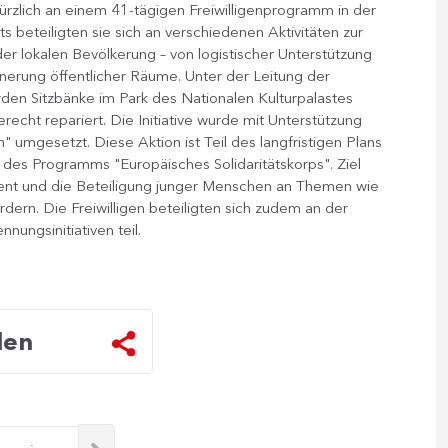
kürzlich an einem 41-tägigen Freiwilligenprogramm in der
s beteiligten sie sich an verschiedenen Aktivitäten zur
er lokalen Bevölkerung – von logistischer Unterstützung
önerung öffentlicher Räume. Unter der Leitung der
rden Sitzbänke im Park des Nationalen Kulturpalastes
echt repariert. Die Initiative wurde mit Unterstützung
umgesetzt. Diese Aktion ist Teil des langfristigen Plans
 des Programms "Europäisches Solidaritätskorps". Ziel
ent und die Beteiligung junger Menschen an Themen wie
rdern. Die Freiwilligen beteiligten sich zudem an der
nungsinitiativen teil.
len