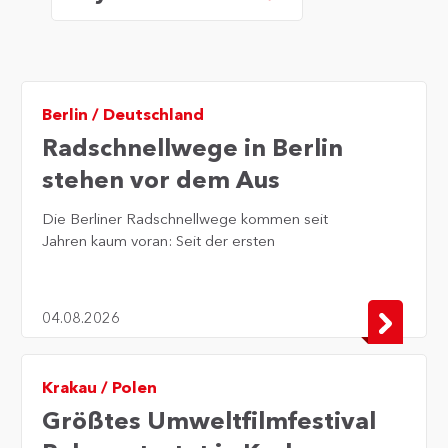
Berlin
/
Deutschland
Radschnellwege in Berlin
stehen vor dem Aus
Die Berliner Radschnellwege kommen seit
Jahren kaum voran: Seit der ersten
Machbarkeitsuntersuchung 2017 wurde kein
einziger Meter gebaut. Nun hat der Senat die
Planungen für fast alle Strecken gestoppt –
04.08.2026
lediglich die Route "Königsweg –
Kronprinzessinnenweg" sowie Teile der Ost-
West-Verbindung sollen weiterverfolgt werden.
Krakau
/
Polen
Gründe für die Verzögerungen waren unter
Größtes Umweltfilmfestival
anderem hohe Anforderungen, komplexe
Planungen und stark gestiegene Kosten.