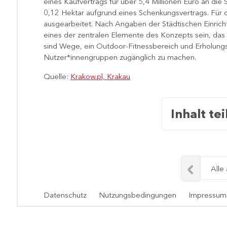
eines Kaufvertrags für über 5,4 Millionen Euro an die
0,12 Hektar aufgrund eines Schenkungsvertrags. Für d
ausgearbeitet. Nach Angaben der Städtischen Einrich
eines der zentralen Elemente des Konzepts sein, das
sind Wege, ein Outdoor-Fitnessbereich und Erholungs
Nutzer*innengruppen zugänglich zu machen.​
Quelle:
Krakow.pl, Krakau
Inhalt tei
Alle
Datenschutz
Nutzungsbedingungen
Impressum