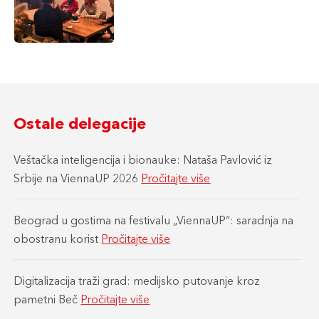
Atzgersdorf
Ostale delegacije
Veštačka inteligencija i bionauke: Nataša Pavlović iz
Srbije na ViennaUP 2026
Pročitajte više
Beograd u gostima na festivalu „ViennaUP“: saradnja na
obostranu korist
Pročitajte više
Digitalizacija traži grad: medijsko putovanje kroz
pametni Beč
Pročitajte više