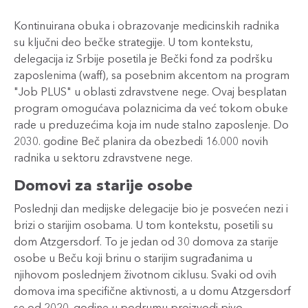
Kontinuirana obuka i obrazovanje medicinskih radnika
su ključni deo bečke strategije. U tom kontekstu,
delegacija iz Srbije posetila je Bečki fond za podršku
zaposlenima (waff), sa posebnim akcentom na program
"Job PLUS" u oblasti zdravstvene nege. Ovaj besplatan
program omogućava polaznicima da već tokom obuke
rade u preduzećima koja im nude stalno zaposlenje. Do
2030. godine Beč planira da obezbedi 16.000 novih
radnika u sektoru zdravstvene nege.
Domovi za starije osobe
Poslednji dan medijske delegacije bio je posvećen nezi i
brizi o starijim osobama. U tom kontekstu, posetili su
dom Atzgersdorf. To je jedan od 30 domova za starije
osobe u Beču koji brinu o starijim sugrađanima u
njihovom poslednjem životnom ciklusu. Svaki od ovih
domova ima specifične aktivnosti, a u domu Atzgersdorf
se od 2020. godine u podrumu proizvodi pivo.