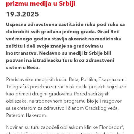
prizmu medija u Srbiji
19.3.2025
Uspešna zdravstvena zaštita ide ruku pod ruku sa
dobrobiti svih građana jednog grada. Grad Beč
već mnogo godina stavlja akcenat na medicinsku
zaštitu i deli svoje znanje sa gradovima u
inostranstvu. Nedavno su mediji iz Srbije bili
pozvani na istraživačku turu kroz zdravstveni
sistem u Beču.
Predstavnike medijskih kuća: Beta, Politika, Ekapija.com i
Telegraf.rs posebno su zanimali bečki projekti koji služe
kao primeri drugim gradovima. Pored sadržajnih
obilazaka, na trodnevnom programu bio je i razgovor
sa sekretarom za zdravstvo i članom Gradskog veća,
Peterom Hakerom.
Novinari su turu započeli obilaskom klinike Floridsdorf,