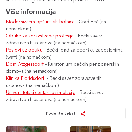
Više informacija
Modernizacija opštinskih bolnica
– Grad Beč (na
nemačkom)
Obuke za zdravstvene profesije
– Bečki savez
zdravstvenih ustanova (na nemačkom)​​​​​​​
Poslovi uz obuku
– Bečki fond za podršku zaposlenima
(waff) (na nemačkom)​​​​​​​
Dom Atzgersdorf
– Kuratorijum bečkih penzionerskih
domova (na nemačkom)​​​​​​​
Klinika Floridsdorf
– Bečki savez zdravstvenih
ustanova (na nemačkom)​​​​​​​
Univerzitetski centar za simulacije
– Bečki savez
zdravstvenih ustanova (na nemačkom)
Podelite tekst
Sekretar
Sekretar