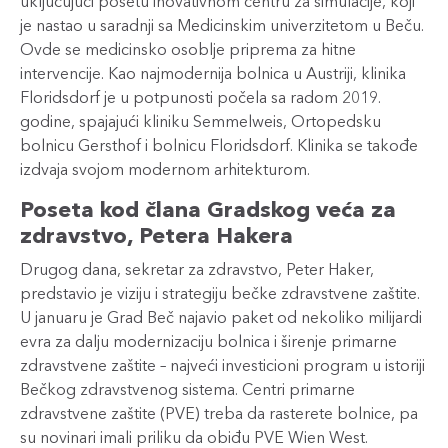
uključujući posetu inovativnom centru za simulacije, koji
je nastao u saradnji sa Medicinskim univerzitetom u Beču.
Ovde se medicinsko osoblje priprema za hitne
intervencije. Kao najmodernija bolnica u Austriji, klinika
Floridsdorf je u potpunosti počela sa radom 2019.
godine, spajajući kliniku Semmelweis, Ortopedsku
bolnicu Gersthof i bolnicu Floridsdorf. Klinika se takođe
izdvaja svojom modernom arhitekturom.
Poseta kod člana Gradskog veća za
zdravstvo, Petera Hakera
Drugog dana, sekretar za zdravstvo, Peter Haker,
predstavio je viziju i strategiju bečke zdravstvene zaštite.
U januaru je Grad Beč najavio paket od nekoliko milijardi
evra za dalju modernizaciju bolnica i širenje primarne
zdravstvene zaštite – najveći investicioni program u istoriji
Bečkog zdravstvenog sistema. Centri primarne
zdravstvene zaštite (PVE) treba da rasterete bolnice, pa
su novinari imali priliku da obiđu PVE Wien West.