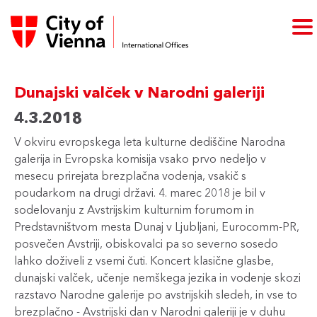
Dunajski valček v Narodni galeriji
4.3.2018
V okviru evropskega leta kulturne dediščine Narodna
galerija in Evropska komisija vsako prvo nedeljo v
mesecu prirejata brezplačna vodenja, vsakič s
poudarkom na drugi državi. 4. marec 2018 je bil v
sodelovanju z Avstrijskim kulturnim forumom in
Predstavništvom mesta Dunaj v Ljubljani, Eurocomm-PR,
posvečen Avstriji, obiskovalci pa so severno sosedo
lahko doživeli z vsemi čuti. Koncert klasične glasbe,
dunajski valček, učenje nemškega jezika in vodenje skozi
razstavo Narodne galerije po avstrijskih sledeh, in vse to
brezplačno - Avstrijski dan v Narodni galeriji je v duhu