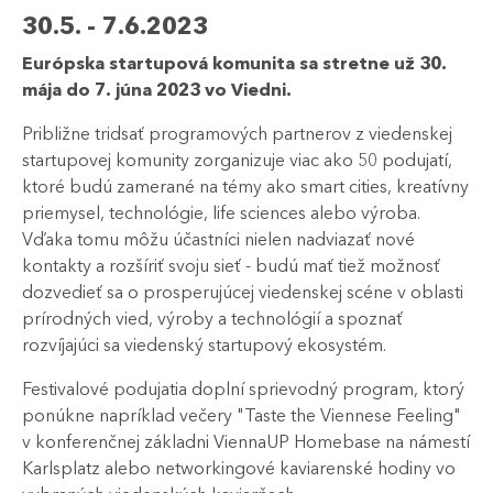
30.5. - 7.6.2023
Európska startupová komunita sa stretne už 30.
mája do 7. júna 2023 vo Viedni.
Približne tridsať programových partnerov z viedenskej
startupovej komunity zorganizuje viac ako 50 podujatí,
ktoré budú zamerané na témy ako smart cities, kreatívny
priemysel, technológie, life sciences alebo výroba.
Vďaka tomu môžu účastníci nielen nadviazať nové
kontakty a rozšíriť svoju sieť - budú mať tiež možnosť
dozvedieť sa o prosperujúcej viedenskej scéne v oblasti
prírodných vied, výroby a technológií a spoznať
rozvíjajúci sa viedenský startupový ekosystém.
Festivalové podujatia doplní sprievodný program, ktorý
ponúkne napríklad večery "Taste the Viennese Feeling"
v konferenčnej základni ViennaUP Homebase na námestí
Karlsplatz alebo networkingové kaviarenské hodiny vo