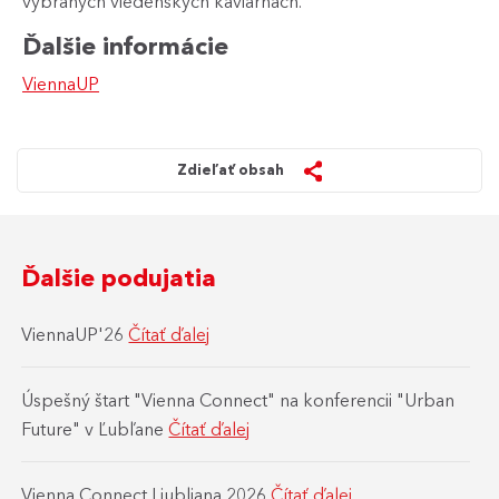
vybraných viedenských kaviarňach.
Ďalšie informácie
ViennaUP
Zdieľať obsah
Ďalšie podujatia
ViennaUP'26
Čítať ďalej
Úspešný štart "Vienna Connect" na konferencii "Urban
Future" v Ľubľane
Čítať ďalej
Vienna Connect Ljubljana 2026
Čítať ďalej