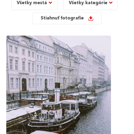
Všetky mestá
Všetky kategórie
Stiahnuť fotografie
Lode
na
rieke
Spree
v
zime