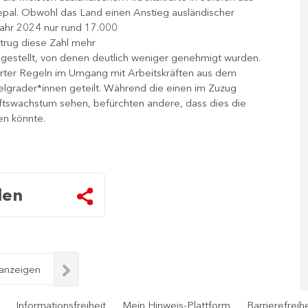
Nepal. Obwohl das Land einen Anstieg ausländischer
 Jahr 2024 nur rund 17.000
trug diese Zahl mehr
gestellt, von denen deutlich weniger genehmigt wurden.
derter Regeln im Umgang mit Arbeitskräften aus dem
lgrader*innen geteilt. Während die einen im Zuzug
aftswachstum sehen, befürchten andere, dass dies die
en könnte.
len
 anzeigen
Informationsfreiheit
Mein Hinweis-Plattform
Barrierefreihe