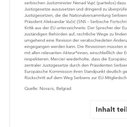
serbischen Justizminister Nenad Vujić (parteilos) da
Justizgesetze auszusetzen und dringend zu überprüfe
Justizgesetzen, die die Nationalversammlung Serbiens
Präsident Aleksandar Vučić (SNS – ​​Serbische Fortschr
Kritik aus der EU unterzeichnete. Der Sprecher der E
zuständigen Behörden auf, rechtliche Wege zu find
umgehend eine Revision der verabschiedeten Änderun
eingegangen werden kann. Die Revisionen müssten ein
mit allen relevanten Akteur*innen, einschließlich d
respektieren. Mercier wiederholte, dass die Europä
zentraler Justizgesetze durch den Präsidenten Serbi
Europäische Kommission ihren Standpunkt deutlich g
Rückschritt auf dem Weg Serbiens zur EU-Mitgliedscha
Quelle: Nova.rs, Belgrad
Inhalt tei