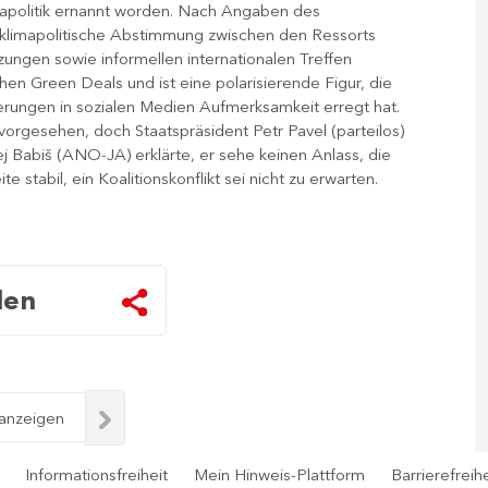
apolitik ernannt worden. Nach Angaben des
ie klimapolitische Abstimmung zwischen den Ressorts
ungen sowie informellen internationalen Treffen
schen Green Deals und ist eine polarisierende Figur, die
rungen in sozialen Medien Aufmerksamkeit erregt hat.
vorgesehen, doch Staatspräsident Petr Pavel (parteilos)
j Babiš (ANO-JA) erklärte, er sehe keinen Anlass, die
tabil, ein ​Koalitionskonflikt sei nicht zu erwarten.​​
len
 anzeigen
Informationsfreiheit
Mein Hinweis-Plattform
Barrierefreihe