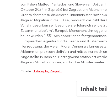
von Italien Matteo Piantedosi und Slowenien Boštian P
Oktober 2024 in Zaprešić bei Zagreb, um Maßnahmen 
Grenzsicherheit zu diskutieren. Innenminister Božinov
illegaler Migration in die EU sei, wodurch die Zahl d
Vorjahr gesunken sei. Besonders erfolgreich sei die 
Zusammenarbeit mit Europol, Menschenschmuggel entl
heuer wurden 1.551 Schlepper*innen festgenommen. 
Europäischen Agentur für die Grenz- und Küstenwach
Herzegowina, der vielen Migrant*innen als Einreisesta
Abkommen praktisch definiert und müsse nur noch un
Angestellte in Bosnien-Herzegowina stationiert werd
illegalen Migration führen, so die drei Minister weiter.
Quelle:
Jutarnji.hr, Zagreb
Inhalt tei