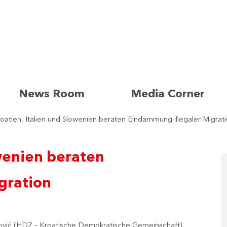
News Room
Media Corner
oatien, Italien und Slowenien beraten Eindämmung illegaler Migrat
owenien beraten
gration
nović (HDZ – Kroatische Demokratische Gemeinschaft),