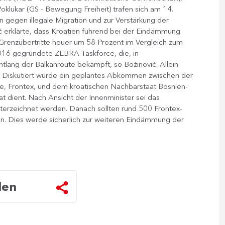
oklukar (GS - Bewegung Freiheit) trafen sich am 14.
gegen illegale Migration und zur Verstärkung der
ić erklärte, dass Kroatien führend bei der Eindämmung
er Grenzübertritte heuer um 58 Prozent im Vergleich zum
2016 gegründete ZEBRA-Taskforce, die, in
ang der Balkanroute bekämpft, so Božinović. Allein
Diskutiert wurde ein geplantes Abkommen zwischen der
e, Frontex, und dem kroatischen Nachbarstaat Bosnien-
at dient. Nach Ansicht der Innenminister sei das
terzeichnet werden. Danach sollten rund 500 Frontex-
en. Dies werde sicherlich zur weiteren Eindämmung der
len