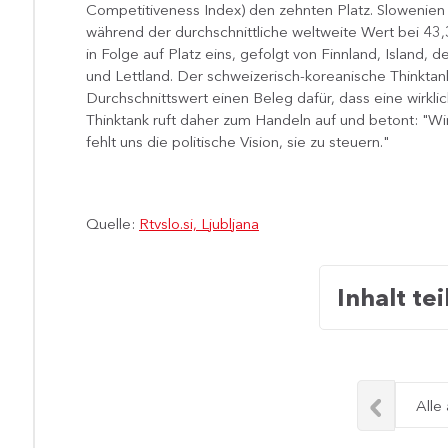
Competitiveness Index) den zehnten Platz. Slowenien
während der durchschnittliche weltweite Wert bei 43,
in Folg​e auf Platz eins, gefolgt von Finnland, Island
und Lettland. Der schweizerisch-koreanische Thinktank S
Durchschnittswert einen Beleg dafür, dass eine wirklic
Thinktank ruft daher zum Handeln auf und betont: "W
fehlt uns die politische Vision, sie zu steuern."
Quelle:
Rtvslo.si, Ljubljana
Inhalt tei
Alle