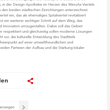
yra, in der Design-Apotheke im Herzen des Wesoła-Viertels
den beiden städtischen Einrichtungen unterzeichnet.
rtel ein, das als ehemaliges Spitalviertel revitalisiert
st ein weiterer wichtiger Schritt auf dem Weg, das
und Innovation umzugestalten. Dabei soll das Gebiet
er respektiert und gleichzeitig sollen moderne Lösungen
vor, die kulturelle Entwicklung des Stadtteils
hwerpunkt auf einer umweltfreundlichen und
 beiden Parteien der Aufbau und die Stärkung lokaler
len
 anzeigen