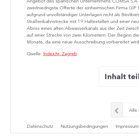
Angebot des spanischen Unternehmens COMSA S.A. bel
zweitniedrigste Offerte der einheimischen Firma GIP P
aufgrund unvollständiger Unterlagen nicht als Bestbi
Straßenbahnstrecke mit 19 Haltestellen und einer ne
Abriss eines alten Abwasserkanals aus der Zeit zwi
auf einer Strecke von zwei Kilometern. Der Beginn de
Monate, da eine neue Ausschreibung vorbereitet wird.​
Quelle:
Index.hr, Zagreb
Inhalt tei
Alle
Datenschutz
Nutzungsbedingungen
Impressum