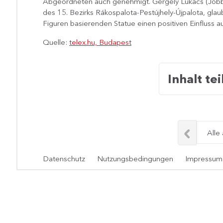
Abgeordneten auch genehmigt. Gergely Lukács (Jobb
des 15. Bezirks Rákospalota-Pestújhely-Újpalota, glau
Figuren basierenden Statue einen positiven Einfluss a
Quelle:
telex.hu, Budapest
Inhalt tei
Alle
Datenschutz
Nutzungsbedingungen
Impressum