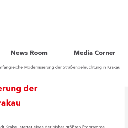
News Room
Media Corner
fangreiche Modernisierung der Straßenbeleuchtung in Krakau
erung der
rakau
tadt Krakau startet eines der bisher größten Programme