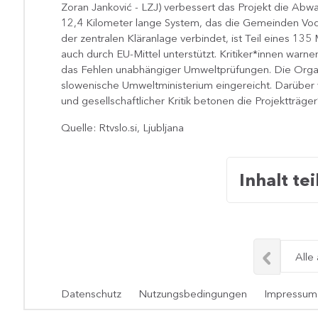
Zoran Janković - LZJ) verbessert das Projekt die Abw
12,4 Kilometer lange System, das die Gemeinden Vodi
der zentralen Kläranlage verbindet, ist Teil eines 135
auch durch EU-Mittel unterstützt. Kritiker*innen war
das Fehlen unabhängiger Umweltprüfungen. Die Organ
slowenische Umweltministerium eingereicht. Darüber ve
und gesellschaftlicher Kritik betonen die Projektträg
Quelle: Rtvslo.si, Ljubljana
Inhalt tei
Alle
Datenschutz
Nutzungsbedingungen
Impressum