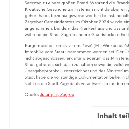
Samstag zu einem großen Brand. Während die Brandste
Kroatische Gesundheitsministerium nicht darüber ein
gehört habe, beziehungsweise wer für die Instandhalt
Zagreber Gemeinderates im Oktober 2024 wurde eine
angenommen, bei dem das Krankenhaus und das uml
während die Stadt Zagreb andere Grundstücke erhielt
Bürgermeister Tomislav Tomašević (M – Wir können's!
Immobilie vom Staat übernommen worden sei. Der Üb
nicht abgeschlossen, erklärte wiederum das Ministe
Stadt gebeten, sich dazu zu äußern sowie die vollstä
Übergabeprotokoll unterzeichnet und das Ministerium 
Stadt habe die vollständige Dokumentation bisher nic
sieht es die Stadt Zagreb als verantwortlich für den 
Quelle:
Jutarnji.hr, Zagreb
Inhalt tei