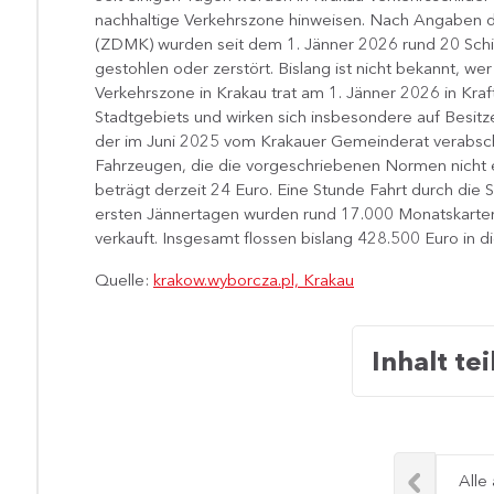
nachhaltige Verkehrszone hinweisen. Nach Angaben de
(ZDMK) wurden seit dem 1. Jänner 2026 rund 20 Schi
gestohlen oder zerstört. Bislang ist nicht bekannt, wer 
Verkehrszone in Krakau trat am 1. Jänner 2026 in Kraf
Stadtgebiets und wirken sich insbesondere auf Besit
der im Juni 2025 vom Krakauer Gemeinderat verabschie
Fahrzeugen, die die vorgeschriebenen Normen nicht e
beträgt derzeit 24 Euro. Eine Stunde Fahrt durch die 
ersten Jännertagen wurden rund 17.000 Monatskarten 
verkauft. Insgesamt flossen bislang 428.500 Euro in d
Quelle:
krakow.wyborcza.pl, Krakau
Inhalt tei
Alle