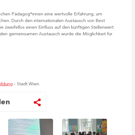
ischen Pädagog*innen eine wertvolle Erfahrung, um
ichen. Durch den internationalen Austausch von Best
 zweifellos einen Einfluss auf den künftigen Stellenwert
den gemeinsamen Austausch wurde die Möglichkeit für
Bildung
– Stadt Wien
len
Vortrag
Kroatische
von
und
Aldo
serbische
Perez
Delegation