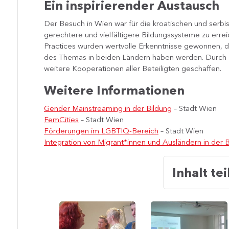
Ein inspirierender Austausch
Der Besuch in Wien war für die kroatischen und serb
gerechtere und vielfältigere Bildungssysteme zu erre
Practices wurden wertvolle Erkenntnisse gewonnen, die
des Themas in beiden Ländern haben werden. Durch 
weitere Kooperationen aller Beteiligten geschaffen.
Weitere Informationen
Gender Mainstreaming in der Bildung
– Stadt Wien
FemCities
– Stadt Wien
Förderungen im LGBTIQ-Bereich
– Stadt Wien
Integration von Migrant*innen und Ausländern in der 
Inhalt tei
Pädagog*innen
Vortrag
im
von
Austausch
Ricarda
Götz-